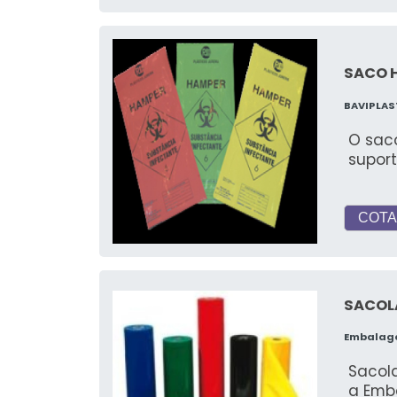
SACO 
BAVIPLAS
O saco
supor
COTA
SACOL
Embalag
Sacola
a Emb