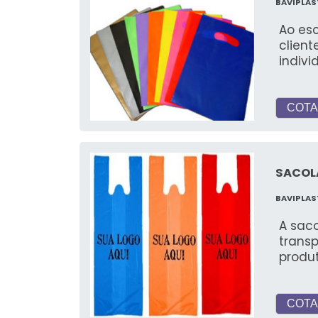
BAVIPLAS
Ao es
client
indivi
COTA
SACOL
BAVIPLAS
A saco
trans
produ
COTA