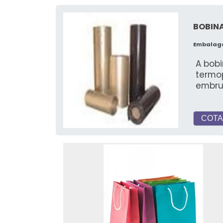
BOBIN
Embalag
A bobi
termop
embru
COTA