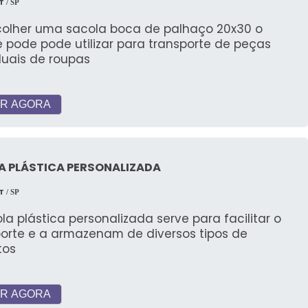
T
/ SP
colher uma sacola boca de palhaço 20x30 o
e pode pode utilizar para transporte de peças
duais de roupas
R AGORA
A PLÁSTICA PERSONALIZADA
T
/ SP
la plástica personalizada serve para facilitar o
porte e a armazenam de diversos tipos de
tos
R AGORA