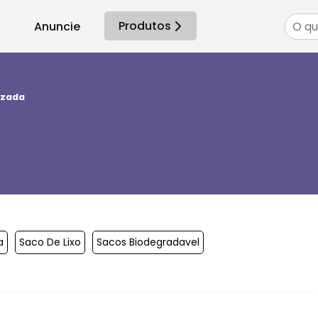
Produtos
Anuncie
azada
a
Saco De Lixo
Sacos Biodegradavel