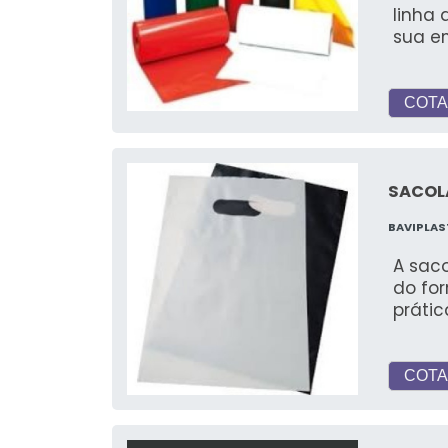
linha 
sua e
COTA
SACOL
BAVIPLAS
A sac
do fo
prátic
COTA