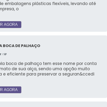
de embalagens plásticas flexíveis, levando até
mpresa, o
R AGORA
A BOCA DE PALHAÇO
T
/ SP
ola boca de palhaço tem esse nome por conta
rmato de sua alça, sendo uma opção muito
a e eficiente para preservar a seguran&ccedi
R AGORA