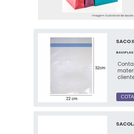
Imagem ilustrativa de Sacola
SACO I
BAVIPLAS
Conta
mater
clien
COTA
SACOL