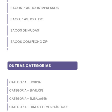
SACOS PLASTICOS IMPRESSOS
SACO PLASTICO LISO
SACOS DE MUDAS
SACOS COM FECHO ZIP
SACOLA PLASTICA OXIBIODEGRADAVEL
SACOS PERSONALIZADOS
OUTRAS CATEGORIAS
SACO PLASTICO INCOLOR
CATEGORIA - BOBINA
SACOLA ALCA CADEADO
CATEGORIA - ENVELOPE
SACO PARA EMBALAGEM
CATEGORIA - EMBALAGEM
CATEGORIA - FILMES E FILMES PLÁSTICOS
SACO ZIPLOCK