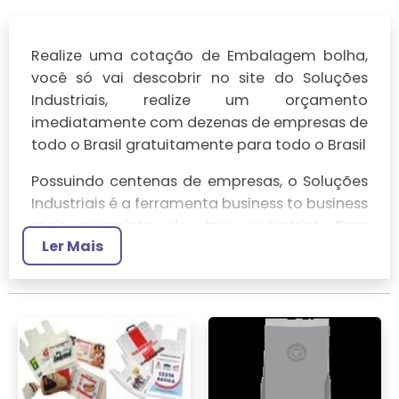
Realize uma cotação de Embalagem bolha,
você só vai descobrir no site do Soluções
Industriais, realize um orçamento
imediatamente com dezenas de empresas de
todo o Brasil gratuitamente para todo o Brasil
Possuindo centenas de empresas, o Soluções
Industriais é a ferramenta business to business
mais completo da área industrial. Para
Ler Mais
realizar um orçamento de Embalagem bolha,
clique em um ou mais dos anuciantes a
seguir: