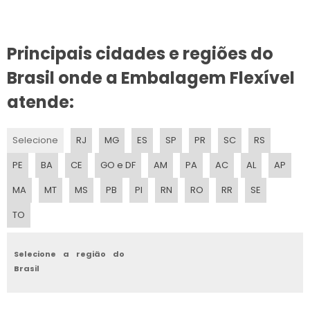
EMBALAGEM PARA CAFE
Principais cidades e regiões do
EMBALAGEM PARA FORRACAO
Brasil onde a Embalagem Flexível
EMBALAGEM PARA BOMBOM
atende:
EMBALAGEM PARA SABONETE
Selecione
RJ
MG
ES
SP
PR
SC
RS
EMBALAGEM PARA RACAO
PE
BA
CE
GO e DF
AM
PA
AC
AL
AP
EMBALAGEM PARA MASSAS
MA
MT
MS
PB
PI
RN
RO
RR
SE
TO
EMBALAGEM PARA PICOLE
EMBALAGEM PARA LEITE PASTEURIZADO
Selecione a região do
Brasil
EMBALAGEM PLASTICA COEXTRUSADA
EMBALAGEM PARA INDUSTRIA QUIMICA