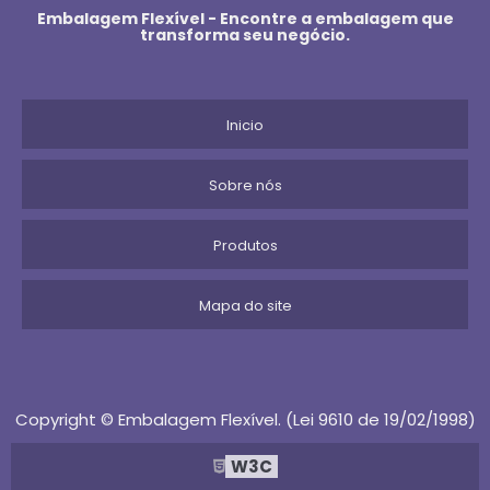
Embalagem Flexível - Encontre a embalagem que
transforma seu negócio.
EMBALAGEM PARA HOT DOG
EMBALAGEM PLASTICA RECUPERADA
Inicio
EMBALAGEM A VACUO DOMESTICA
Sobre nós
EMBALAGEM PARA HAMBURGUER
Produtos
EMBALAGEM PARA PECAS
EMBALAGEM A VACUO PARA QUEIJO
Mapa do site
EMBALAGEM PARA GELO
EMBALAGEM PLASTICA TRANSPARENTE
Copyright © Embalagem Flexível. (Lei 9610 de 19/02/1998)
EMBALAGEM PARA HORTIFRUTI
W3C