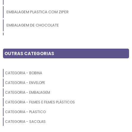
EMBALAGEM PLASTICA COM ZIPER
EMBALAGEM DE CHOCOLATE
EMBALAGEM PLASTICA SUSTENTAVEL
EMBALAGEM PARA ALIMENTOS MONOCAMADA PP
OUTRAS CATEGORIAS
EMBALAGEM PARA TERNO
CATEGORIA - BOBINA
EMBALAGEM PARA ARROZ
CATEGORIA - ENVELOPE
EMBALAGEM DE PLASTICO PARA ALIMENTOS
CATEGORIA - EMBALAGEM
CATEGORIA - FILMES E FILMES PLÁSTICOS
EMBALAGEM PARA MALA
CATEGORIA - PLASTICO
EMBALAGEM PLASTICA A VACUO
CATEGORIA - SACOLAS
EMBALAGEM DE SACO PLASTICO