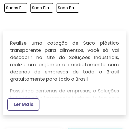
Sacos Polipropileno
Saco Plastico Zip
Saco Para Lixo 100 Litros
Realize uma cotação de Saco plástico
transparente para alimentos, você só vai
descobrir no site do Soluções Industriais,
realize um orçamento imediatamente com
dezenas de empresas de todo o Brasil
gratuitamente para todo o Brasil
Possuindo centenas de empresas, o Soluções
Industriais é a ferramenta business to business
Ler Mais
mais completo da área industrial. Para
realizar um orçamento de Saco plástico
transparente para alimentos, clique em um
ou mais dos anuciantes a seguir: