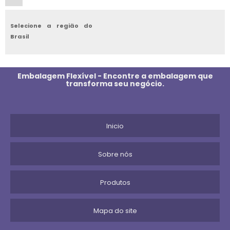
SACO ANTIESTATICO
Selecione a região do
Brasil
SACO DE LIXO COLORIDO
SACOLA PLASTICA PRETA
Embalagem Flexível - Encontre a embalagem que
transforma seu negócio.
SACOLA BIODEGRADAVEL
SACOLA PLASTICA TIPO CAMISETA
Inicio
SACO DE LIXO BIODEGRADAVEL
Sobre nós
SACO METALIZADO
Produtos
SACO PLASTICO MUDAS
SACOLA PARA SUPERMERCADO
Mapa do site
SACO DE LIXO