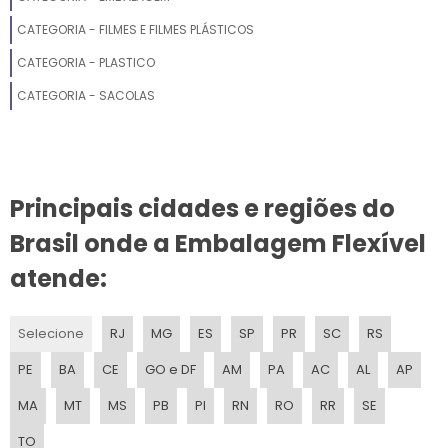
CATEGORIA - FILMES E FILMES PLÁSTICOS
SACO DE LIXO AMARELO
CATEGORIA - PLASTICO
SACO PLASTICO COM ZIPER
CATEGORIA - SACOLAS
SACO PLASTICO BRANCO
SACO PARA ALIMENTOS
Principais cidades e regiões do
SACO PLASTICO A4
Brasil onde a Embalagem Flexível
SACO LIXO 30 LITROS
atende:
SACOS PLASTICOS PARA EMBALAGEM
Selecione
RJ
MG
ES
SP
PR
SC
RS
SACO COM FECHO
PE
BA
CE
GO e DF
AM
PA
AC
AL
AP
SACO COM LACRE
MA
MT
MS
PB
PI
RN
RO
RR
SE
TO
SACOLA PLASTICA OXIBIODEGRADAVEL