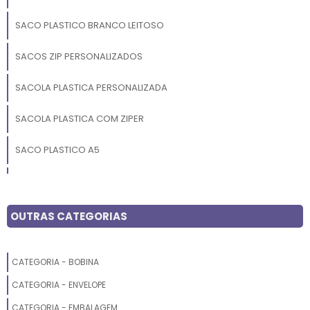
SACO PLASTICO BRANCO LEITOSO
SACOS ZIP PERSONALIZADOS
SACOLA PLASTICA PERSONALIZADA
SACOLA PLASTICA COM ZIPER
SACO PLASTICO A5
SACOS PERSONALIZADOS
SACOLA PLASTICA ZIP
OUTRAS CATEGORIAS
SACO PLASTICO ALIMENTOS
CATEGORIA - BOBINA
SACOLA RECICLAVEL PERSONALIZADA
CATEGORIA - ENVELOPE
SACO COM ZIPER
CATEGORIA - EMBALAGEM