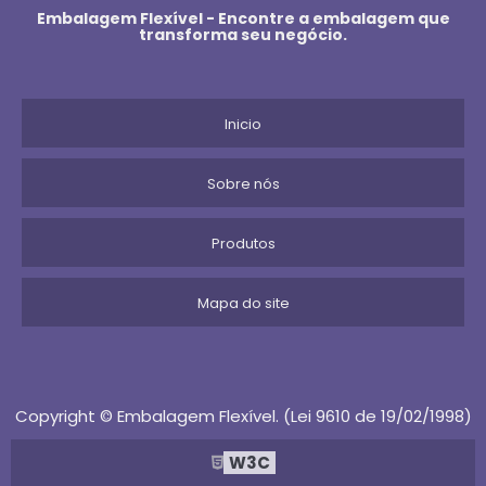
Embalagem Flexível - Encontre a embalagem que
transforma seu negócio.
BOBINA PLASTICO BOLHA
BOBINA DE PLASTICO TRANSPARENTE
Inicio
BOBINA DE PLASTICO PARA ALIMENTOS
Sobre nós
BOBINA PARA EMBALAGEM
Produtos
BOBINA DE LONA
BOBINA BIODEGRADAVEIS
Mapa do site
BOBINA DE POLIETILENO
BOBINA DE PLASTICO
Copyright © Embalagem Flexível. (Lei 9610 de 19/02/1998)
BOBINA CRISTAL RECUPERADA
W3C