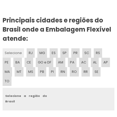
BOBINA DE FILME
Principais cidades e regiões do
BOBINA DE POLIETILENO DE BAIXA DENSIDADE
Brasil onde a Embalagem Flexível
BOBINA RECUPERADA
atende:
BOBINA DE PLASTICO PARA EMBALAGEM
Selecione
RJ
MG
ES
SP
PR
SC
RS
BOBINA EM POLIETILENO
PE
BA
CE
GO e DF
AM
PA
AC
AL
AP
BOBINA POLIPROPILENO
MA
MT
MS
PB
PI
RN
RO
RR
SE
TO
BOBINA CRISTAL
BOBINA DE EMBALAGEM
Selecione a região do
Brasil
BOBINA DE BOPP
BOBINA DE PLASTICO PRETO