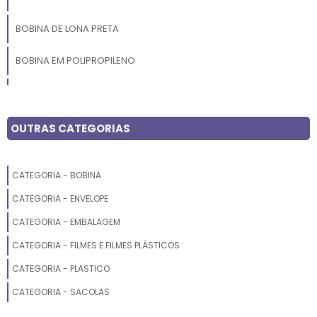
BOBINA DE LONA PRETA
BOBINA EM POLIPROPILENO
BOBINA POLIETILENO
BOBINA DE PLASTICO BOLHA
OUTRAS CATEGORIAS
BOBINA DE SACO PLASTICO
CATEGORIA - BOBINA
BOBINA PLASTICA
CATEGORIA - ENVELOPE
BOBINA PICOTADA FUNDO ESTRELA
CATEGORIA - EMBALAGEM
CATEGORIA - FILMES E FILMES PLÁSTICOS
BOBINA RECICLADA
CATEGORIA - PLASTICO
BOBINA PLASTICA PARA ESTUFA
CATEGORIA - SACOLAS
BOBINA PICOTADA