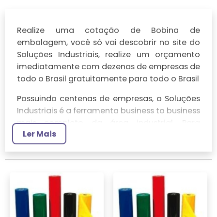
Realize uma cotação de Bobina de
embalagem, você só vai descobrir no site do
Soluções Industriais, realize um orçamento
imediatamente com dezenas de empresas de
todo o Brasil gratuitamente para todo o Brasil
Possuindo centenas de empresas, o Soluções
Industriais é a ferramenta business to business
mais completo da área industrial. Para
Ler Mais
realizar um orçamento de Bobina de
embalagem, clique em um ou mais dos
anuciantes a seguir: