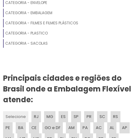
CATEGORIA - ENVELOPE
SACO PLASTICO A3
CATEGORIA - EMBALAGEM
CATEGORIA - FILMES E FILMES PLÁSTICOS
SACO PLASTICO MICROPERFURADO
CATEGORIA - PLASTICO
SACO LAMINADO
CATEGORIA - SACOLAS
SACO PARA COLETA DE AMOSTRA
SACO PLASTICO PEQUENO
Principais cidades e regiões do
SACO PLASTICO TRANSPARENTE 4 FUROS
Brasil onde a Embalagem Flexível
SACOLA PARA SUPERMERCADO
atende:
SACOS BIODEGRADAVEL
Selecione
RJ
MG
ES
SP
PR
SC
RS
SACOLA ALCA FITA
PE
BA
CE
GO e DF
AM
PA
AC
AL
AP
SACOLA OXIBIODEGRADAVEL