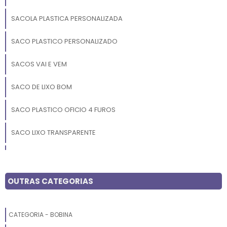
SACOLA PLASTICA PERSONALIZADA
SACO PLASTICO PERSONALIZADO
SACOS VAI E VEM
SACO DE LIXO BOM
SACO PLASTICO OFICIO 4 FUROS
SACO LIXO TRANSPARENTE
SACOS PLASTICOS PARA ALIMENTOS
SACO LIXO OXI BIODEGRADAVEL
OUTRAS CATEGORIAS
SACO PLASTICO TRANSPARENTE GRANDE
CATEGORIA - BOBINA
SACOLA VAZADA