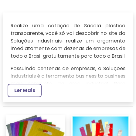
Realize uma cotação de Sacola plástica
transparente, você só vai descobrir no site do
Soluções Industriais, realize um orçamento
imediatamente com dezenas de empresas de
todo o Brasil gratuitamente para todo o Brasil
Possuindo centenas de empresas, o Soluções
Industriais é a ferramenta business to business
mais completo da área industrial. Para
Ler Mais
realizar um orçamento de Sacola plástica
transparente, clique em um ou mais dos
anuciantes a seguir: