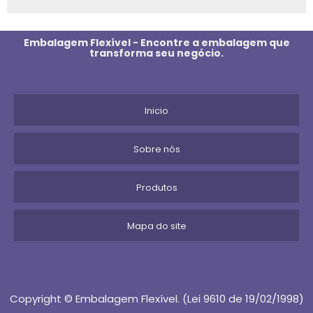
FILME BOPP
Embalagem Flexível - Encontre a embalagem que
transforma seu negócio.
FILME RECUPERADO
FILME PP
Inicio
FILME DE POLIETILENO
Sobre nós
FILME EM PP TORCAO PARA EMBALAGEM DE BALAS
Produtos
FILME POLIETILENO
FILME PLASTICO PARA EMBALAGEM
Mapa do site
FILME EMBALAGEM
FILME IMPRESSO
Copyright © Embalagem Flexível. (Lei 9610 de 19/02/1998)