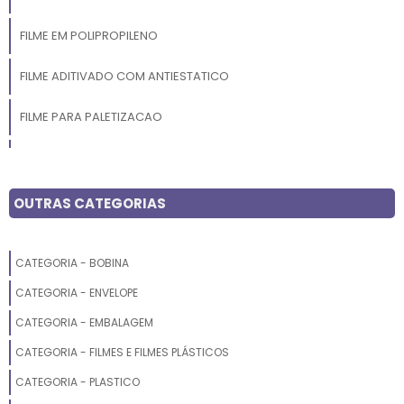
FILME EM POLIPROPILENO
FILME ADITIVADO COM ANTIESTATICO
FILME PARA PALETIZACAO
FILME PARA ALIMENTOS
FILME ENCOLHIVEL
OUTRAS CATEGORIAS
FILME ADITIVADO COM ANTI UV
CATEGORIA - BOBINA
FILME DE LAMINACAO
CATEGORIA - ENVELOPE
FILME PARA EMBALAR ALIMENTOS
CATEGORIA - EMBALAGEM
CATEGORIA - FILMES E FILMES PLÁSTICOS
FILME POLIETILENO RECUPERADO
CATEGORIA - PLASTICO
FILME PLASTICO GOFRADO