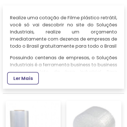
Realize uma cotação de Filme plástico retrátil,
você só vai descobrir no site do Soluções
Industriais, realize um orçamento
imediatamente com dezenas de empresas de
todo o Brasil gratuitamente para todo o Brasil
Possuindo centenas de empresas, o Soluções
Industriais é a ferramenta business to business
mais completo da área industrial. Para
Ler Mais
realizar um orçamento de Filme plástico
retrátil, clique em um ou mais dos anuciantes
a seguir: