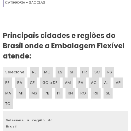
CATEGORIA - SACOLAS
FILME PARA ESTUFAS AGRICOLAS
FILME LAMINADO
Principais cidades e regiões do
FILME POLIETILENO CANELA
Brasil onde a Embalagem Flexível
FILME DE BOPP
atende:
FILME DE EMBALAGEM
Selecione
RJ
MG
ES
SP
PR
SC
RS
FILME BOLHA
PE
BA
CE
GO e DF
AM
PA
AC
AL
AP
FILME TERMOENCOLHIVEL NATURAL OU PIGMENTADO
MA
MT
MS
PB
PI
RN
RO
RR
SE
TO
FILME PLASTICO PARA ALIMENTOS
FILME TERMO ENCOLHIVEL
Selecione a região do
Brasil
FILME TECNICO